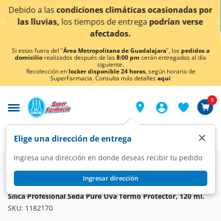
< div class="carousel-inner">
nes climáticas ocasionadas por
¡Ahora también en A
mpos de entrega
podrían verse
co
afectados.
Si estas fuera del "
Área Metropolitana de Guadalajara
", los
pedidos a
domicilio
realizados después de las
8:00 pm
serán entregados al día
siguiente.
Recolección en
locker disponible 24 horas
, según horario de
SuperFarmacia. Consulta más detalles
aquí
0
×
Elige una dirección de entrega
Ingresa una dirección en donde deseas recibir tu pedido
Super
Higiene y Belleza
Cuidado del Cabello
Tratamiento Capilar
Ingresar dirección
SEDA PURE
Silica Profesional Seda Pure Uva Termo Protector, 120 ml.
SKU:
1182170