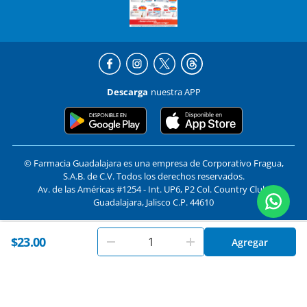
Descarga
nuestra APP
© Farmacia Guadalajara es una empresa de Corporativo Fragua,
S.A.B. de C.V. Todos los derechos reservados.
Av. de las Américas #1254 - Int. UP6, P2 Col. Country Club,
Guadalajara, Jalisco C.P. 44610
En
Farmacias Guadalajara
utilizamos cookies. Al utilizar
$23.00
Formas de pago y compra segura
Agregar
Aceptar
este sitio, aceptas nuestros
términos y condiciones
.