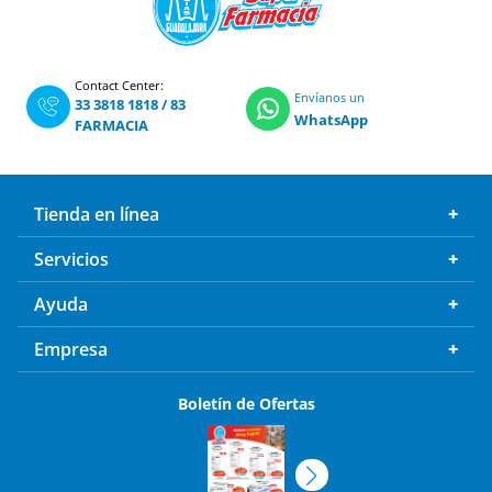
Contact Center:
Envíanos un
33 3818 1818
/
83
WhatsApp
FARMACIA
Tienda en línea
Servicios
Ayuda
Empresa
Boletín de Ofertas