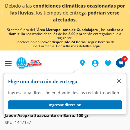
< div class="carousel-inner">
máticas ocasionadas por
¡Ahora también en Aguascal
entrega
podrían verse
conocer det
os.
Si estas fuera del "
Área Metropolitana de Guadalajara
", los
pedidos a
domicilio
realizados después de las
8:00 pm
serán entregados al día
siguiente.
Recolección en
locker disponible 24 horas
, según horario de
SuperFarmacia. Consulta más detalles
aquí
0
×
Elige una dirección de entrega
Ingresa una dirección en donde deseas recibir tu pedido
Super
Higiene y Belleza
Cuidado Facial
Tratamientos Faciales
Ingresar dirección
ASEPXIA
Jabón Asepxia Suavizante en Barra, 100 gr.
SKU:
1447157