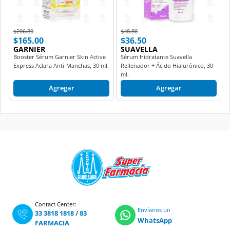
Price reduced from
to
Price reduced from
to
$206.80
$48.80
$165.00
$36.50
GARNIER
SUAVELLA
Booster Sérum Garnier Skin Active
Sérum Hidratante Suavella
Express Aclara Anti-Manchas, 30 ml.
Rellenador + Ácido Hialurónico, 30
ml.
Agregar
Agregar
Contact Center:
Envíanos un
33 3818 1818
/
83
WhatsApp
FARMACIA