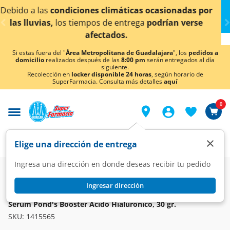
< div class="carousel-inner">
asionadas por
¡Ahora también en Aguascalientes!
D
rían verse
conocer detalles.
Si estas fuera del "
Área Metropolitana de Guadalajara
", los
pedidos a
domicilio
realizados después de las
8:00 pm
serán entregados al día
siguiente.
Recolección en
locker disponible 24 horas
, según horario de
SuperFarmacia. Consulta más detalles
aquí
0
×
Elige una dirección de entrega
Ingresa una dirección en donde deseas recibir tu pedido
Super
Higiene y Belleza
Cuidado Facial
Tratamientos Faciales
Ingresar dirección
POND'S
Sérum Pond's Booster Ácido Hialuronico, 30 gr.
SKU:
1415565