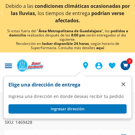
< div class="carousel-inner">
Debido a las
condiciones climáticas ocasionadas por
las lluvias,
los tiempos de entrega
podrían verse
afectados.
Si estas fuera del "
Área Metropolitana de Guadalajara
", los
pedidos a
domicilio
realizados después de las
8:00 pm
serán entregados al día
siguiente.
Recolección en
locker disponible 24 horas
, según horario de
SuperFarmacia. Consulta más detalles
aquí
0
×
Elige una dirección de entrega
Ingresa una dirección en donde deseas recibir tu pedido
Super
Hogar
Artículos de Temporada
Ingresar dirección
BRIDGECO
Peluca Tricolor Bridgeco, 1 pz.
SKU:
1469428