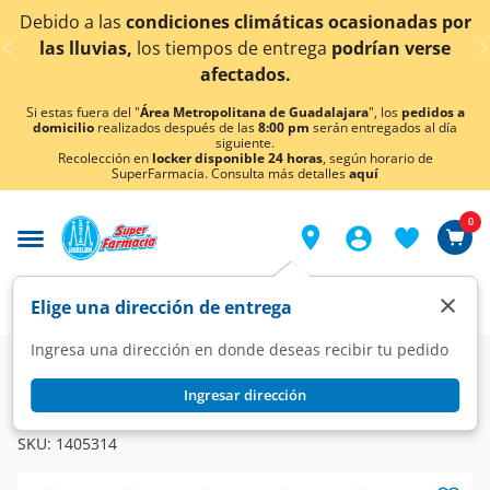
< div class="carousel-inner">
condiciones climáticas ocasionadas por
¡Ahora tambi
los tiempos de entrega
podrían verse
afectados.
Si estas fuera del "
Área Metropolitana de Guadalajara
", los
pedidos a
domicilio
realizados después de las
8:00 pm
serán entregados al día
siguiente.
Recolección en
locker disponible 24 horas
, según horario de
SuperFarmacia. Consulta más detalles
aquí
0
×
Elige una dirección de entrega
Ingresa una dirección en donde deseas recibir tu pedido
Super
Hogar
Lavandería
Detergentes
Ingresar dirección
ARIEL
Detergente en Polvo Ariel Poder y Cuidado, 4.5 kg.
SKU:
1405314