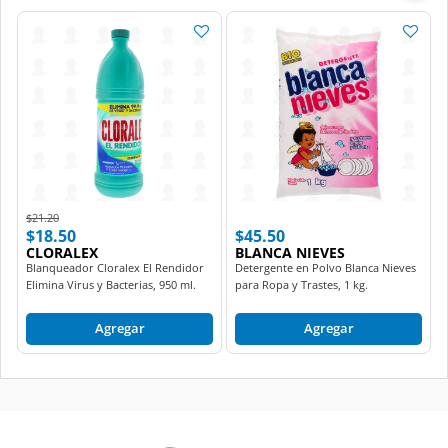
Price reduced from
to
$21.20
$18.50
$45.50
CLORALEX
BLANCA NIEVES
Blanqueador Cloralex El Rendidor
Detergente en Polvo Blanca Nieves
Elimina Virus y Bacterias, 950 ml.
para Ropa y Trastes, 1 kg.
Agregar
Agregar