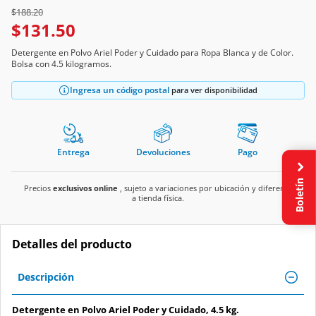
Price reduced from
to
$188.20
$131.50
Detergente en Polvo Ariel Poder y Cuidado para Ropa Blanca y de Color.
Bolsa con 4.5 kilogramos.
Ingresa un código postal
para ver disponibilidad
Entrega
Devoluciones
Pago
Boletín
Precios
exclusivos online
, sujeto a variaciones por ubicación y diferente
a tienda física.
Detalles del producto
Descripción
Detergente en Polvo Ariel Poder y Cuidado, 4.5 kg.