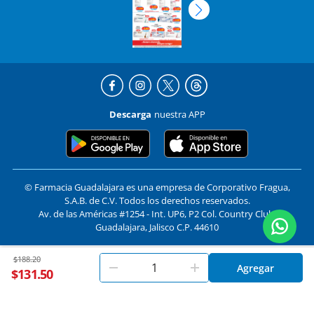
Descarga
nuestra APP
© Farmacia Guadalajara es una empresa de Corporativo Fragua,
S.A.B. de C.V. Todos los derechos reservados.
Av. de las Américas #1254 - Int. UP6, P2 Col. Country Club,
Guadalajara, Jalisco C.P. 44610
Price reduced from
to
$188.20
En
Farmacias Guadalajara
utilizamos cookies. Al utilizar
Formas de pago y compra segura
Agregar
Aceptar
$131.50
este sitio, aceptas nuestros
términos y condiciones
.