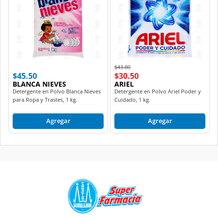
Price reduced from
to
$43.80
$45.50
$30.50
BLANCA NIEVES
ARIEL
Detergente en Polvo Blanca Nieves
Detergente en Polvo Ariel Poder y
para Ropa y Trastes, 1 kg.
Cuidado, 1 kg.
Agregar
Agregar