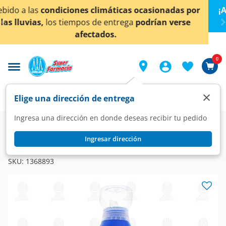
< div class="carousel-inner">
ionadas por
¡Ahora también en Aguascalientes!
Da
cl
an verse
conocer detalles.
0
×
Elige una dirección de entrega
Ingresa una dirección en donde deseas recibir tu pedido
Super
Hogar
Lavandería
Detergentes
Ingresar dirección
ARIEL
Detergente Líquido Ariel Revitacolor, 2.8 l.
SKU:
1368893