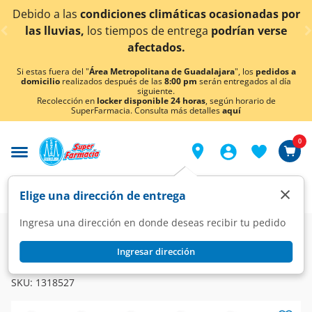
< div class="carousel-inner">
Debido a las
condiciones climáticas ocasionadas por
las lluvias,
los tiempos de entrega
podrían verse
afectados.
Si estas fuera del "
Área Metropolitana de Guadalajara
", los
pedidos a
domicilio
realizados después de las
8:00 pm
serán entregados al día
siguiente.
Recolección en
locker disponible 24 horas
, según horario de
SuperFarmacia. Consulta más detalles
aquí
0
×
Elige una dirección de entrega
Ingresa una dirección en donde deseas recibir tu pedido
Super
Hogar
Jardín y Ferretería
Focos
Ingresar dirección
OSRAM
Foco Ahorrador Osram Luz de Día, 1 pz.
SKU:
1318527