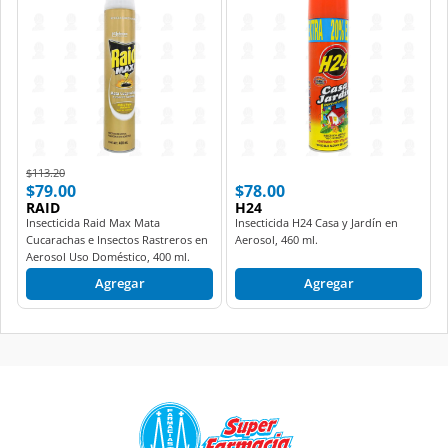
Price reduced from
to
$113.20
$79.00
$78.00
RAID
H24
Insecticida Raid Max Mata
Insecticida H24 Casa y Jardín en
Cucarachas e Insectos Rastreros en
Aerosol, 460 ml.
Aerosol Uso Doméstico, 400 ml.
Agregar
Agregar