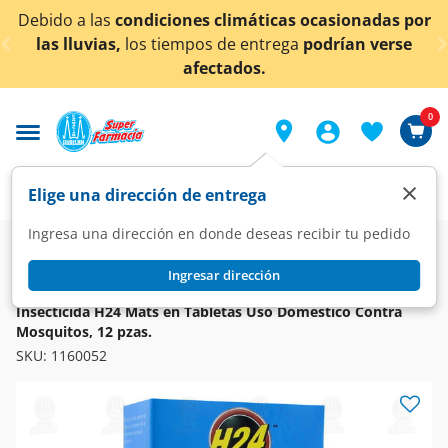
< div class="carousel-inner">
Debido a las
condiciones climáticas ocasionadas por
las lluvias,
los tiempos de entrega
podrían verse
afectados.
0
×
Elige una dirección de entrega
Ingresa una dirección en donde deseas recibir tu pedido
Super
Hogar
Jardín y Ferretería
Insecticidas y Trampas
Ingresar dirección
H24
Insecticida H24 Mats en Tabletas Uso Doméstico Contra
Mosquitos, 12 pzas.
SKU:
1160052