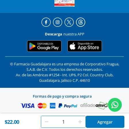
Descarga
nuestra APP
© Farmacia Guadalajara es una empresa de Corporativo Fragua,
S.A.B. de C.V. Todos los derechos reservados.
Av. de las Américas #1254 - Int. UP6, P2 Col. Country Club,
Guadalajara, Jalisco C.P. 44610
Formas de pago y compra segura
En
Farmacias Guadalajara
utilizamos cookies. Al utilizar
$22.00
Agregar
Aceptar
este sitio, aceptas nuestros
términos y condiciones
.