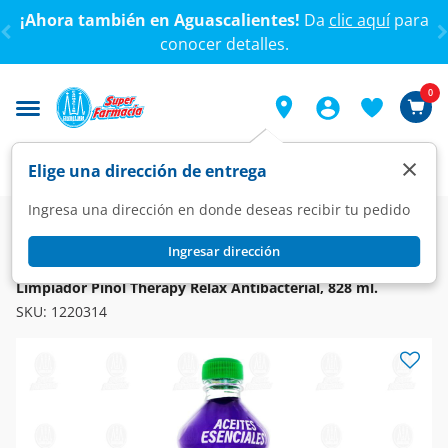
< div class="carousel-inner">
¡Ahora también en Aguascalientes!
Da
clic aquí
para
conocer detalles.
0
×
Elige una dirección de entrega
Ingresa una dirección en donde deseas recibir tu pedido
Super
Hogar
Limpieza
Limpiadores y Desmanchadores
Ingresar dirección
PINOL
Limpiador Pinol Therapy Relax Antibacterial, 828 ml.
SKU:
1220314