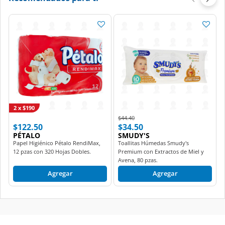
2 x $190
Price reduced from
to
$44.40
$122.50
$34.50
PÉTALO
SMUDY'S
Papel Higiénico Pétalo RendiMax,
Toallitas Húmedas Smudy's
12 pzas con 320 Hojas Dobles.
Premium con Extractos de Miel y
Avena, 80 pzas.
Agregar
Agregar