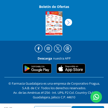
Boletín de Ofertas
Descarga
nuestra APP
© Farmacia Guadalajara es una empresa de Corporativo Fragua,
S.A.B. de C.V. Todos los derechos reservados.
Av. de las Américas #1254 - Int. UP6, P2 Col. Country Club,
Guadalajara, Jalisco C.P. 44610
Price reduced from
to