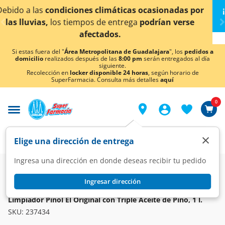
< div class="carousel-inner">
ocasionadas por
¡Ahora también en Aguascalientes!
podrían verse
conocer detalles.
Si estas fuera del "
Área Metropolitana de Guadalajara
", los
pedidos a
domicilio
realizados después de las
8:00 pm
serán entregados al día
siguiente.
Recolección en
locker disponible 24 horas
, según horario de
SuperFarmacia. Consulta más detalles
aquí
0
×
Elige una dirección de entrega
Ingresa una dirección en donde deseas recibir tu pedido
Super
Hogar
Limpieza
Limpiadores y Desmanchadores
Ingresar dirección
PINOL
Limpiador Pinol El Original con Triple Aceite de Pino, 1 l.
SKU:
237434