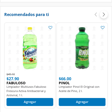
Recomendados para ti
Price reduced from
to
$49.10
$27.90
$66.00
FABULOSO
PINOL
Limpiador Multiusos Fabuloso
Limpiador Pinol El Original con
Frescura Activa Antibacterial y
Aceite de Pino, 2 l.
Antiviral, 1 l.
Agregar
Agregar