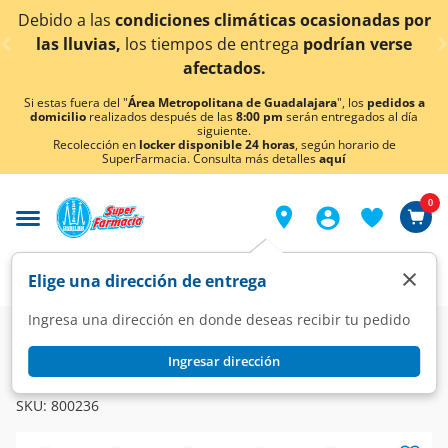
< div class="carousel-inner">
diciones climáticas ocasionadas por
¡Ahora también
s tiempos de entrega
podrían verse
afectados.
Si estas fuera del "
Área Metropolitana de Guadalajara
", los
pedidos a
domicilio
realizados después de las
8:00 pm
serán entregados al día
siguiente.
Recolección en
locker disponible 24 horas
, según horario de
SuperFarmacia. Consulta más detalles
aquí
0
×
Elige una dirección de entrega
Ingresa una dirección en donde deseas recibir tu pedido
Super
Hogar
Velas y Veladoras
Veladoras
Ingresar dirección
FG
Veladora FG San Judas Tadeo, 1 pz.
SKU:
800236