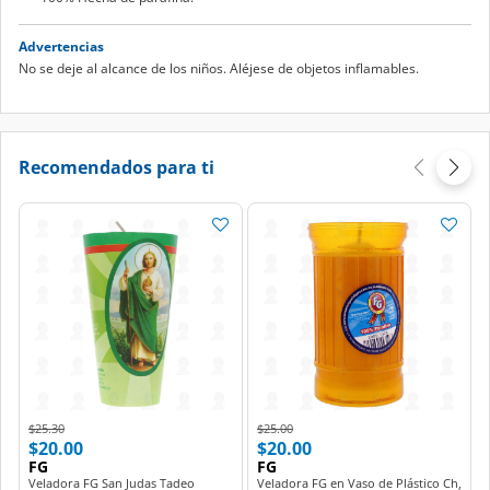
Advertencias
No se deje al alcance de los niños. Aléjese de objetos inflamables.
Recomendados para ti
Price reduced from
to
Price reduced from
to
$25.30
$25.00
$20.00
$20.00
FG
FG
Veladora FG San Judas Tadeo
Veladora FG en Vaso de Plástico Ch,