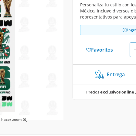
Personaliza tu estilo con l
México, incluye diversos di
representativos para apoyar
Ingr
Favoritos
Entrega
Precios
exclusivos online
,
ra hacer zoom