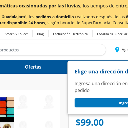
imáticas ocasionadas por las lluvias,
los tiempos de entre
 Guadalajara
", los
pedidos a domicilio
realizados después de las
ker disponible 24 horas
, según horario de SuperFarmacia. Consult
Smart & Collect
Blog
Facturación Electrónica
Localiza tu SuperFa
Agr
Ofertas
Ayuda
Elige una dirección 
Ingresa una dirección en
pedido
FIFA
Ingre
Calcomania Tatuaj
SKU:
1476572
$99.00