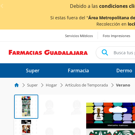
< div class="carousel-inner">
Debido a las
condiciones cl
Si estas fuera del "
Área Metropolitana de
Recolección en
loc
Servicios Médicos
Foto Impresiones
Super
Farmacia
Dermo
Super
Hogar
Artículos de Temporada
Verano