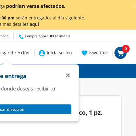
ga
podrían verse afectados.
8:00 pm
serán entregados al día siguiente.
a más detalles
aquí
rmacia
Compra Ahora:
83 Farmacia
0
Favoritos
egar dirección
Inicia sesión
×
de entrega
 donde deseas recibir tu
sar dirección
es FIFA World Cup 26 México, 1 pz.