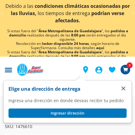
< div class="carousel-inner">
Debido a las
condiciones climáticas ocasionadas por
las lluvias,
los tiempos de entrega
podrían verse
afectados.
Si estas fuera del "
Área Metropolitana de Guadalajara
", los
pedidos a
domicilio
realizados después de las
8:00 pm
serán entregados al día
siguiente.
Recolección en
locker disponible 24 horas
, según horario de
SuperFarmacia. Consulta más detalles
aquí
Si estas fuera del "
Área Metropolitana de Guadalajara
", los
pedidos a
domicilio
realizados después de las
8:00 pm
serán entregados al día
siguiente.
Recolección en
locker disponible 24 horas
, según horario de
0
SuperFarmacia. Consulta más detalles
aquí
×
Elige una dirección de entrega
Ingresa una dirección en donde deseas recibir tu pedido
Super
Hogar
Artículos de Temporada
Verano
Ingresar dirección
FIFA
Juego Naipes FIFA World Cup 26, 1 pz.
SKU:
1476610