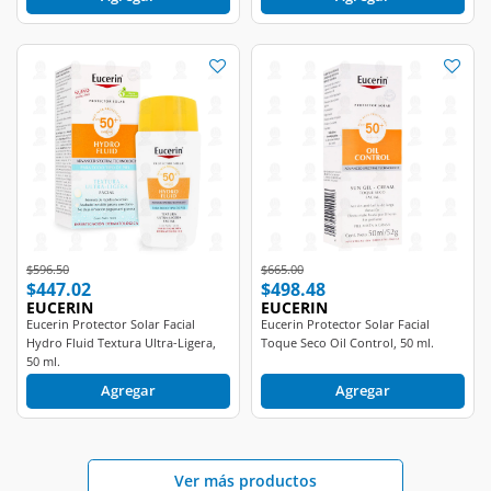
Price reduced from
to
Price reduced from
to
$596.50
$665.00
$447.02
$498.48
EUCERIN
EUCERIN
Eucerin Protector Solar Facial
Eucerin Protector Solar Facial
Hydro Fluid Textura Ultra-Ligera,
Toque Seco Oil Control, 50 ml.
50 ml.
Agregar
Agregar
Ver más productos