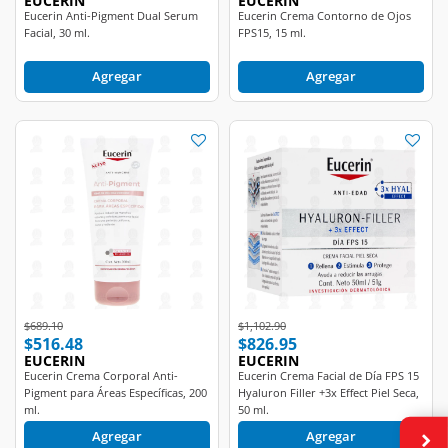
Facial, 30 ml.
FPS15, 15 ml.
Agregar
Agregar
Price reduced from
to
Price reduced from
to
$689.10
$1,102.90
$516.48
$826.95
EUCERIN
EUCERIN
Eucerin Crema Corporal Anti-
Eucerin Crema Facial de Día FPS 15
Pigment para Áreas Específicas, 200
Hyaluron Filler +3x Effect Piel Seca,
ml.
50 ml.
Agregar
Agregar