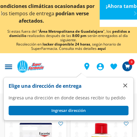
< div class="carousel-inner">
¡Ahora también en Aguascalientes!
Da
clic aquí
para
conocer detalles.
Si estas fuera del "
Área Metropolitana de Guadalajara
", los
pedidos a
domicilio
realizados después de las
8:00 pm
serán entregados al día
siguiente.
Recolección en
locker disponible 24 horas
, según horario de
SuperFarmacia. Consulta más detalles
aquí
0
×
Elige una dirección de entrega
Ingresa una dirección en donde deseas recibir tu pedido
Ingresar dirección
Eucerin
(24 productos)