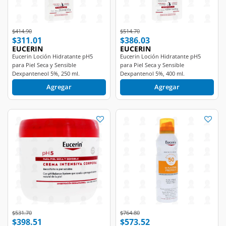
Price reduced from
to
Price reduced from
to
$414.90
$514.70
$311.01
$386.03
EUCERIN
EUCERIN
Eucerin Loción Hidratante pH5
Eucerin Loción Hidratante pH5
para Piel Seca y Sensible
para Piel Seca y Sensible
Dexpanteneol 5%, 250 ml.
Dexpantenol 5%, 400 ml.
Agregar
Agregar
Price reduced from
to
Price reduced from
to
$531.70
$764.80
$398.51
$573.52
EUCERIN
EUCERIN
Eucerin pH5 Crema Intensiva
Eucerin Protector Solar Corporal