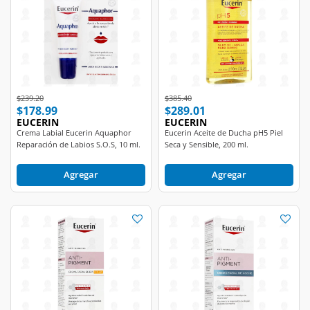
Price reduced from
to
Price reduced from
to
$239.20
$385.40
$178.99
$289.01
EUCERIN
EUCERIN
Crema Labial Eucerin Aquaphor
Eucerin Aceite de Ducha pH5 Piel
Reparación de Labios S.O.S, 10 ml.
Seca y Sensible, 200 ml.
Agregar
Agregar