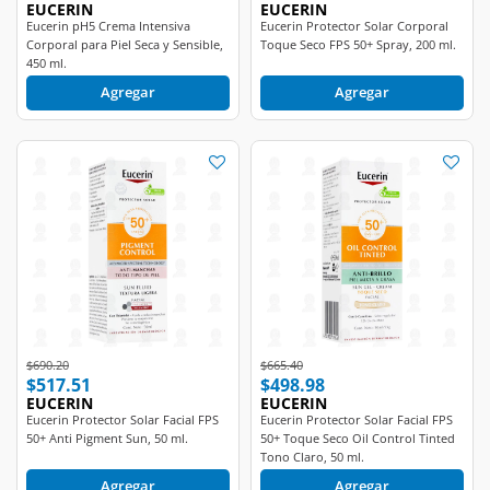
Corporal para Piel Seca y Sensible,
Toque Seco FPS 50+ Spray, 200 ml.
450 ml.
Agregar
Agregar
Price reduced from
to
Price reduced from
to
$690.20
$665.40
$517.51
$498.98
EUCERIN
EUCERIN
Eucerin Protector Solar Facial FPS
Eucerin Protector Solar Facial FPS
50+ Anti Pigment Sun, 50 ml.
50+ Toque Seco Oil Control Tinted
Tono Claro, 50 ml.
Agregar
Agregar