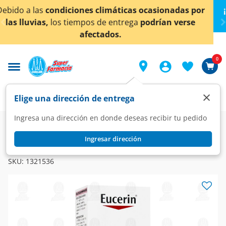
< div class="carousel-inner">
ocasionadas por
¡Ahora también en Aguascalientes!
podrían verse
conocer detalles.
0
×
Elige una dirección de entrega
Ingresa una dirección en donde deseas recibir tu pedido
Dermo
Cuidado facial
Anti-manchas
Ingresar dirección
EUCERIN
Eucerin Anti-Pigment Crema Facial de Día FPS 30, 50 ml.
SKU:
1321536