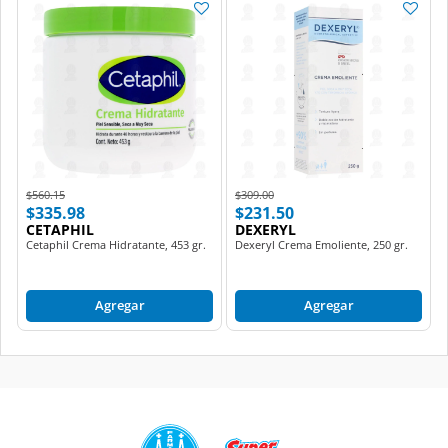
Price reduced from
to
Price reduced from
to
$560.15
$309.00
$335.98
$231.50
CETAPHIL
DEXERYL
Cetaphil Crema Hidratante, 453 gr.
Dexeryl Crema Emoliente, 250 gr.
Agregar
Agregar