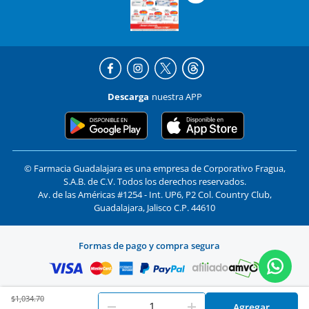
Descarga
nuestra APP
© Farmacia Guadalajara es una empresa de Corporativo Fragua,
S.A.B. de C.V. Todos los derechos reservados.
Av. de las Américas #1254 - Int. UP6, P2 Col. Country Club,
Guadalajara, Jalisco C.P. 44610
Formas de pago y compra segura
Price reduced from
to
$1,034.70
En
Farmacias Guadalajara
utilizamos cookies. Al utilizar
Agregar
Aceptar