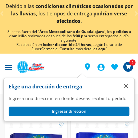
< div class="carousel-inner">
ciones climáticas ocasionadas por
¡Ahora también e
tiempos de entrega
podrían verse
afectados.
Si estas fuera del "
Área Metropolitana de Guadalajara
", los
pedidos a
domicilio
realizados después de las
8:00 pm
serán entregados al día
siguiente.
Recolección en
locker disponible 24 horas
, según horario de
SuperFarmacia. Consulta más detalles
aquí
0
×
Elige una dirección de entrega
Ingresa una dirección en donde deseas recibir tu pedido
Ingresar dirección
Tampax
(7 productos)