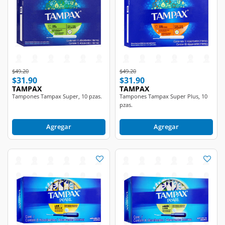
Price reduced from
to
Price reduced from
to
$49.20
$49.20
$31.90
$31.90
TAMPAX
TAMPAX
Tampones Tampax Super, 10 pzas.
Tampones Tampax Super Plus, 10
pzas.
Agregar
Agregar