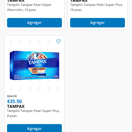
TAMPAX
TAMPAX
Tampón Tampax Pearl Súper
Tampón Tampax Pearl Super Plus,
Absorción, 16 pzas.
16 pzas.
Agregar
Agregar
Price reduced from
to
$54.90
$35.50
TAMPAX
Tampón Tampax Pearl Super Plus,
8 pzas.
Agregar