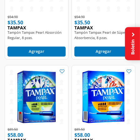
Price reduced from
to
Price reduced from
to
$54.90
$54.90
$35.50
$35.50
TAMPAX
TAMPAX
Tampón Tampax Pearl Absorción
Tampón Tampax Pearl de Súper
Regular, 8 pzas.
Absorbencia, 8 pzas.
Boletín
Agregar
Agregar
Price reduced from
to
Price reduced from
to
$89.50
$89.50
$58.00
$58.00