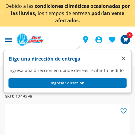
< div class="carousel-inner">
Debido a las
condiciones climáticas ocasionadas por
las lluvias,
los tiempos de entrega
podrían verse
afectados.
0
×
Elige una dirección de entrega
Ingresa una dirección en donde deseas recibir tu pedido
Super
Juguetería
Juegos de Creatividad
Ingresar dirección
PLAY-DOH
Juguete Play-Doh Plastilina de Varios Colores, 4 pzas.
SKU:
1249398