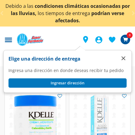
< div class="carousel-inner">
ido a las
condiciones climáticas ocasionadas por
¡Ah
as lluvias,
los tiempos de entrega
podrían verse
afectados.
0
×
Elige una dirección de entrega
Ingresa una dirección en donde deseas recibir tu pedido
Ingresar dirección
Cremas y Bloqueadores Kdelle
(10 productos)