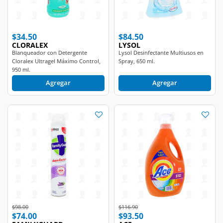
$34.50
$84.50
CLORALEX
LYSOL
Blanqueador con Detergente
Lysol Desinfectante Multiusos en
Cloralex Ultragel Máximo Control,
Spray, 650 ml.
950 ml.
Agregar
Agregar
Price reduced from
to
Price reduced from
to
$98.00
$116.90
$74.00
$93.50