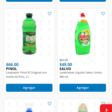
Price reduced from
to
$61.70
$66.00
$49.00
PINOL
SALVO
Limpiador Pinol El Original con
Lavatrastes Líquido Salvo Limón,
Aceite de Pino, 2 l.
900 ml.
Agregar
Agregar