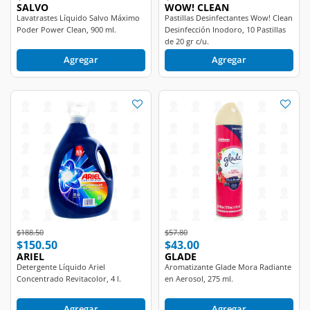
SALVO
WOW! CLEAN
Lavatrastes Líquido Salvo Máximo
Pastillas Desinfectantes Wow! Clean
Poder Power Clean, 900 ml.
Desinfección Inodoro, 10 Pastillas
de 20 gr c/u.
Agregar
Agregar
Price reduced from
to
Price reduced from
to
$188.50
$57.80
$150.50
$43.00
ARIEL
GLADE
Detergente Líquido Ariel
Aromatizante Glade Mora Radiante
Concentrado Revitacolor, 4 l.
en Aerosol, 275 ml.
Agregar
Agregar