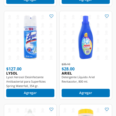
Price reduced from
to
$35.10
$127.00
$28.00
LYSOL
ARIEL
Lysol Aerosol Desinfectante
Detergente Líquido Ariel
Antibacterial para Superficies
Revitacolor, 800 ml.
Spring Waterfall, 354 gr.
Agregar
Agregar