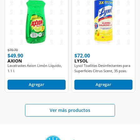
Price reduced from
to
$70.70
$49.90
$72.00
AXION
LYSOL
Lavatrastes Axion Limón Líquido,
Lysol Toallitas Desinfectantes para
1.1 l.
Superficies Citrus Scent, 35 pzas.
Agregar
Agregar
Ver más productos