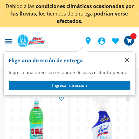
< div class="carousel-inner">
nadas por
¡Ahora también en Aguascalientes!
Da
clic
 verse
conocer detalles.
0
×
Elige una dirección de entrega
Ingresa una dirección en donde deseas recibir tu pedido
Ingresar dirección
null
(109 productos)