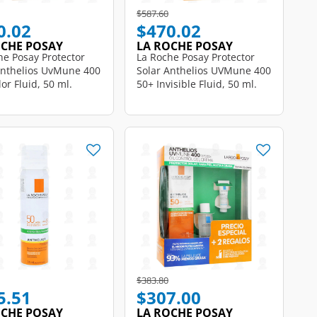
educed from
to
Price reduced from
to
$587.60
0.02
$470.02
OCHE POSAY
LA ROCHE POSAY
he Posay Protector
La Roche Posay Protector
Anthelios UvMune 400
Solar Anthelios UVMune 400
or Fluid, 50 ml.
50+ Invisible Fluid, 50 ml.
educed from
to
Price reduced from
to
$383.80
5.51
$307.00
OCHE POSAY
LA ROCHE POSAY