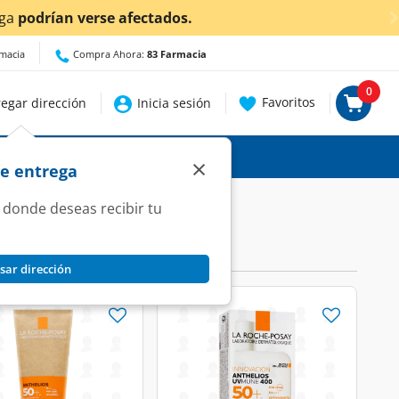
podrían verse afectados.
rmacia
Compra Ahora:
83 Farmacia
0
Favoritos
egar dirección
Inicia sesión
×
de entrega
 donde deseas recibir tu
sar dirección