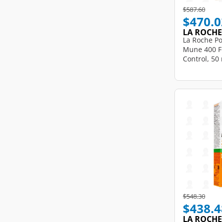
Price reduce
to
$587.60
$470.0
LA ROCHE
La Roche Po
Mune 400 Fl
Control, 50 
Price reduce
to
$548.30
$438.4
LA ROCHE