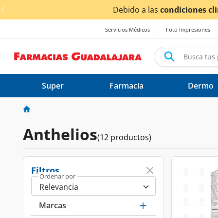
< div class="carousel-inner">
Debido a las
condiciones climá
Servicios Médicos
Foto Impresiones
Super
Farmacia
Dermo
Anthelios
(12 productos)
Filtros
Ordenar por
Marcas