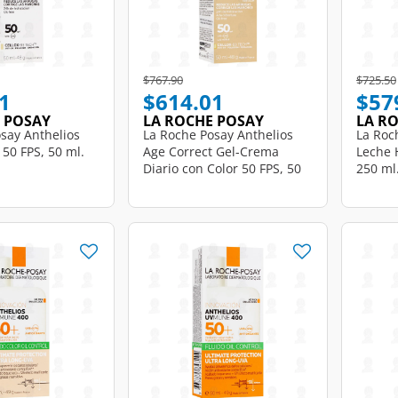
d from
Price reduced from
to
Price r
$767.90
$725.50
1
$614.01
$57
 POSAY
LA ROCHE POSAY
LA R
say Anthelios
La Roche Posay Anthelios
La Roc
 50 FPS, 50 ml.
Age Correct Gel-Crema
Leche 
Diario con Color 50 FPS, 50
250 ml
ml.