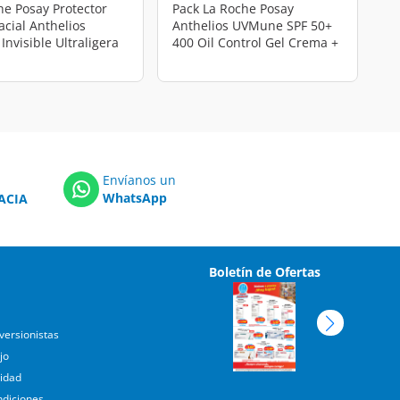
he Posay Protector
Pack La Roche Posay
acial Anthelios
Anthelios UVMune SPF 50+
nvisible Ultraligera
400 Oil Control Gel Crema +
, 75 ml.
2 Regalos, 3 pzas.
Envíanos un
WhatsApp
ACIA
Boletín de Ofertas
versionistas
jo
cidad
ndiciones