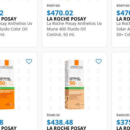
d from
Price reduced from
to
Price r
$587.60
$587.60
2
$470.02
$47
 POSAY
LA ROCHE POSAY
LA R
say Anthelios Uv
La Roche Posay Anthelios Uv
La Roc
uido Color Oil
Mune 400 Fluido Oil
Solar 
ml.
Control, 50 ml.
50+ Col
d from
Price reduced from
to
Price r
$548.30
$469.80
8
$438.48
$37
 POSAY
LA ROCHE POSAY
LA R