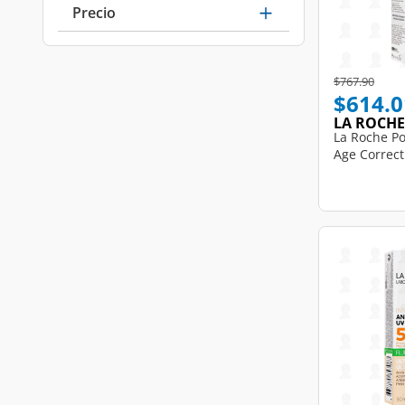
Precio
Price reduce
to
$767.90
$614.0
LA ROCHE
La Roche Po
Age Correct