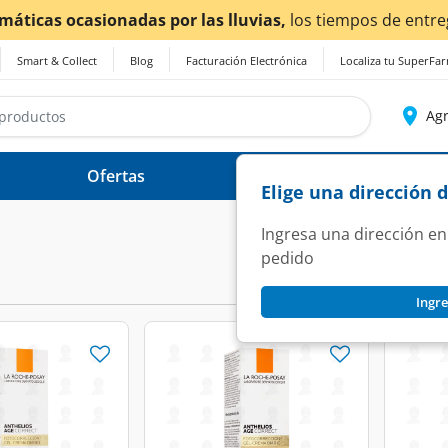
ticas ocasionadas por las lluvias,
los tiempos de entrega
Smart & Collect
Blog
Facturación Electrónica
Localiza tu SuperFa
Agr
Ofertas
Ayuda
Elige una dirección 
Ingresa una dirección en
pedido
Ingre