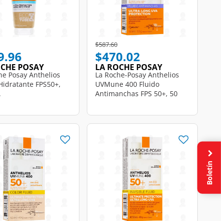
educed from
to
Price reduced from
to
$587.60
9.96
$470.02
OCHE POSAY
LA ROCHE POSAY
he Posay Anthelios
La Roche-Posay Anthelios
Hidratante FPS50+,
UVMune 400 Fluido
.
Antimanchas FPS 50+, 50
ml.
Boletín