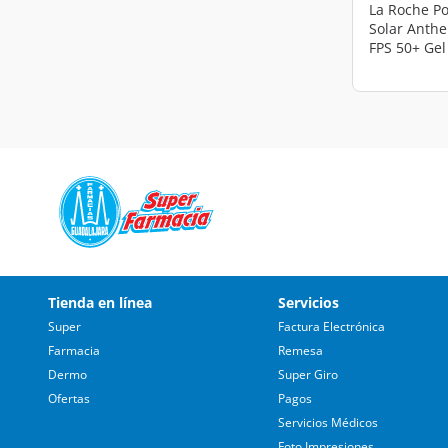
La Roche Po
Solar Anth
FPS 50+ Gel
Tienda en línea
Servicios
Super
Factura Electrónica
Farmacia
Remesa
Dermo
Super Giro
Ofertas
Pagos
Servicios Médicos
Foto Impresiones