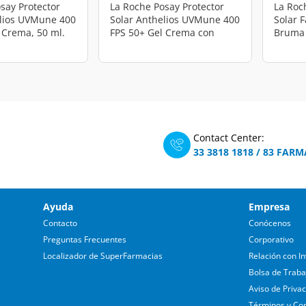
say Protector
La Roche Posay Protector
La Roc
elios UVMune 400
Solar Anthelios UVMune 400
Solar F
 Crema, 50 ml.
FPS 50+ Gel Crema con
Bruma I
Color, 50 ml.
FPS50+
Contact Center:
33 3818 1818
/
83 FARM
Ayuda
Empresa
Contacto
Conócenos
Preguntas Frecuentes
Corporativo
Localizador de SuperFarmacias
Relación con In
Bolsa de Traba
Aviso de Priva
Términos y Co