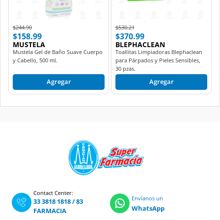
Price reduced from
to
Price reduced from
to
$244.90
$530.21
$158.99
$370.99
MUSTELA
BLEPHACLEAN
Mustela Gel de Baño Suave Cuerpo
Toallitas Limpiadoras Blephaclean
y Cabello, 500 ml.
para Párpados y Pieles Sensibles,
30 pzas.
Agregar
Agregar
Contact Center:
Envíanos un
33 3818 1818
/
83
WhatsApp
FARMACIA