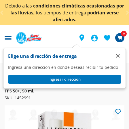
< div class="carousel-inner">
Debido a las
condiciones climáticas ocasionadas por
las lluvias,
los tiempos de entrega
podrían verse
afectados.
0
×
Elige una dirección de entrega
Ingresa una dirección en donde deseas recibir tu pedido
Dermo
Protección solar
Fotoprotección
Ingresar dirección
LA ROCHE POSAY
La Roche-Posay Anthelios UVMune 400 Fluido Antimanchas
FPS 50+, 50 ml.
SKU:
1452991