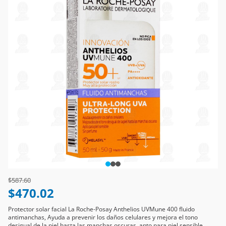
Price reduced from
to
$587.60
$470.02
Protector solar facial La Roche-Posay Anthelios UVMune 400 fluido
antimanchas, Ayuda a prevenir los daños celulares y mejora el tono
desigual de la piel hasta las manchas oscuras, apto para piel sensible.