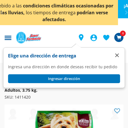
< div class="carousel-inner">
das por
¡Ahora también en Aguascalientes!
Da
clic aq
verse
conocer detalles.
0
×
Elige una dirección de entrega
Ingresa una dirección en donde deseas recibir tu pedido
Super
Mascotas
Alimento para Perros
Ingresar dirección
DOG CHOW
Purina Dog Chow Multi Proteínas con Extra Life para Perros
Adultos, 3.75 kg.
SKU:
1411420