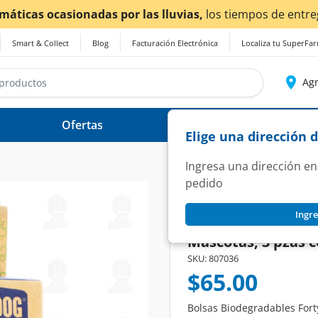
as por las lluvias,
los tiempos de entrega
podrían verse 
Smart & Collect
Blog
Facturación Electrónica
Localiza tu SuperFa
Agr
Ofertas
Ayuda
Elige una dirección 
Ingresa una dirección en
pedido
FORTY DOG
Ingre
Bolsas Biodegrada
Mascotas, 3 pzas c
SKU:
807036
$65.00
Bolsas Biodegradables Fort