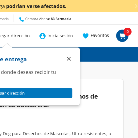
afectados.
rmacia
Compra Ahora:
83 Farmacia
0
Favoritos
egar dirección
Inicia sesión
×
de entrega
 donde deseas recibir tu
sar dirección
bles Forty Dog para Desechos de
on 20 Bolsas c/u.
y Dog para Desechos de Mascotas, Ultra resistentes, a