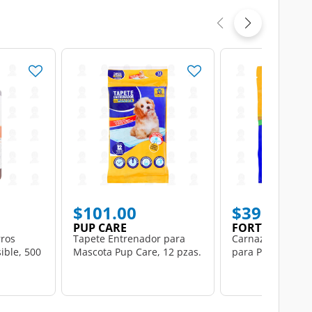
$101.00
$39.00
PUP CARE
FORTY DOG
ros
Tapete Entrenador para
Carnaza Forty Do
sible, 500
Mascota Pup Care, 12 pzas.
para Perro, 8 pza