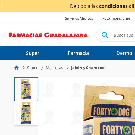
< div class="carousel-inner">
Debido a las
condiciones climáticas ocasionad
Servicios Médicos
Foto Impresiones
Super
Farmacia
Dermo
Super
Mascotas
Jabón y Shampoo