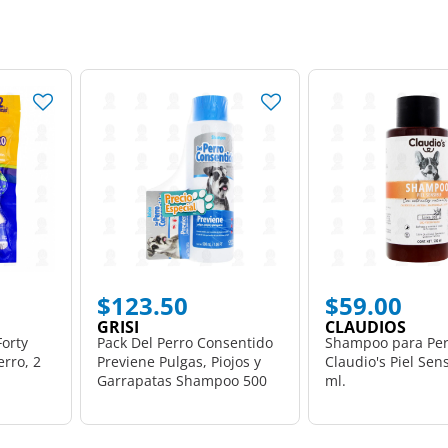
$123.50
$59.00
GRISI
CLAUDIOS
orty
Pack Del Perro Consentido
Shampoo para Per
rro, 2
Previene Pulgas, Piojos y
Claudio's Piel Sen
Garrapatas Shampoo 500
ml.
ml + Jabón 100 gr, 2 pzas.