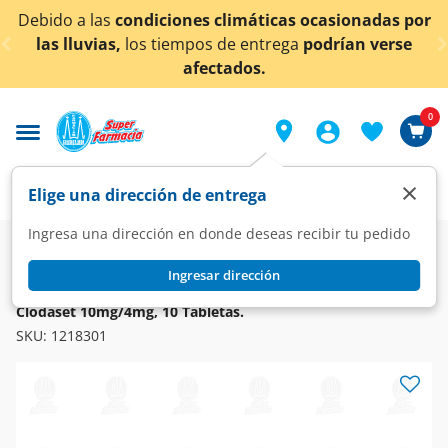
< div class="carousel-inner">
Debido a las
condiciones climáticas ocasionadas por
las lluvias,
los tiempos de entrega
podrían verse
afectados.
0
×
Elige una dirección de entrega
Ingresa una dirección en donde deseas recibir tu pedido
Farmacia
Medicina
Digestivo
Amebicidas y Tricomonicidas
Ingresar dirección
CLODASET
Clodaset 10mg/4mg, 10 Tabletas.
SKU:
1218301