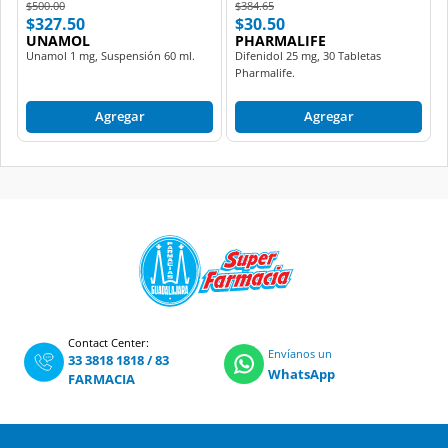
Price reduced from
to
Price reduced from
to
$500.00
$384.65
$327.50
$30.50
UNAMOL
PHARMALIFE
Unamol 1 mg, Suspensión 60 ml.
Difenidol 25 mg, 30 Tabletas
Pharmalife.
Agregar
Agregar
Contact Center:
Envíanos un
33 3818 1818
/
83
WhatsApp
FARMACIA