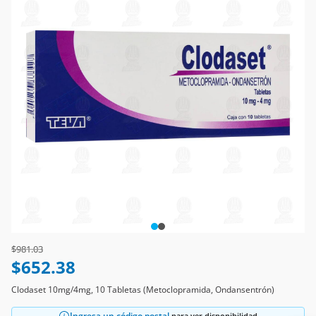
Price reduced from
to
$981.03
$652.38
Clodaset 10mg/4mg, 10 Tabletas (Metoclopramida, Ondansentrón)
Ingresa un código postal
para ver disponibilidad