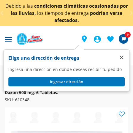
< div class="carousel-inner">
limáticas ocasionadas por
¡Ahora también en Aguasc
de entrega
podrían verse
conocer 
tados.
0
×
Elige una dirección de entrega
Ingresa una dirección en donde deseas recibir tu pedido
Farmacia
Medicina
Digestivo
Amebicidas y Tricomonicidas
Ingresar dirección
DAXON
Daxon 500 mg, 6 Tabletas.
SKU:
610348