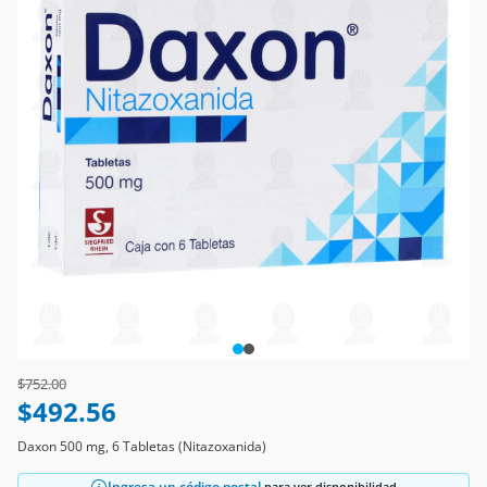
Price reduced from
to
$752.00
$492.56
Daxon 500 mg, 6 Tabletas (Nitazoxanida)
Ingresa un código postal
para ver disponibilidad