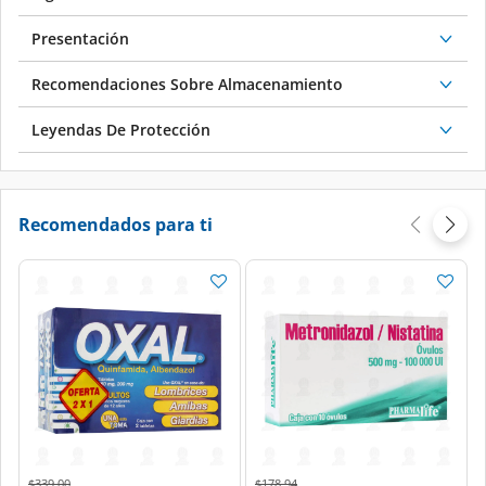
Presentación
Recomendaciones Sobre Almacenamiento
Leyendas De Protección
Recomendados para ti
Price reduced from
to
Price reduced from
to
$339.00
$178.94