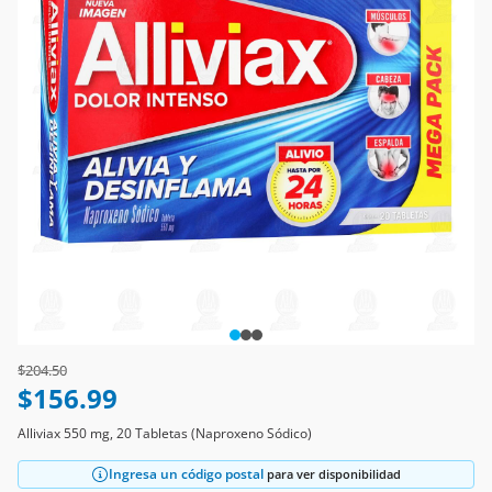
Price reduced from
to
$204.50
$156.99
Alliviax 550 mg, 20 Tabletas (Naproxeno Sódico)
Ingresa un código postal
para ver disponibilidad