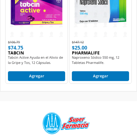
Price reduced from
to
Price reduced from
to
$106.79
$147.12
$74.75
$25.00
TABCIN
PHARMALIFE
Tabcin Active Ayuda en el Alivio de
Naproxeno Sódico 550 mg, 12
la Gripe y Tos, 12 Cápsulas.
Tabletas Pharmalife.
Agregar
Agregar