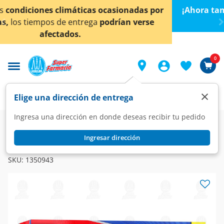
< div class="carousel-inner">
r
¡Ahora también en Aguascalientes!
Da
clic aquí
par
conocer detalles.
0
×
Elige una dirección de entrega
Ingresa una dirección en donde deseas recibir tu pedido
Farmacia
Medicina
Dolor
Analgésicos
Ingresar dirección
ALLIVIAX
Alliviax 550 mg, 20 Tabletas.
SKU:
1350943