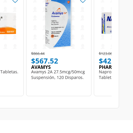
Price reduced from
to
Price reduced from
to
$866.44
$123.06
$567.52
$42.50
AVAMYS
PHARMALIFE
Tabletas.
Avamys 2A 27.5mcg/50mcg
Naproxeno 500 m
Suspensión, 120 Disparos.
Tabletas Pharmal