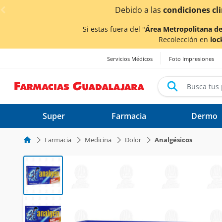
< div class="carousel-inner">
pos de entrega
podrían verse afectados.
Si estas fuera del "
Área Metropolitana de
Recolección en
loc
Servicios Médicos
Foto Impresiones
Super
Farmacia
Dermo
Farmacia
Medicina
Dolor
Analgésicos