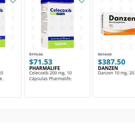
Price reduced from
to
Price reduced from
to
$776.66
$614.00
$71.53
$387.50
PHARMALIFE
DANZEN
20
Celecoxib 200 mg, 10
Danzen 10 mg, 20 
e.
Cápsulas Pharmalife.