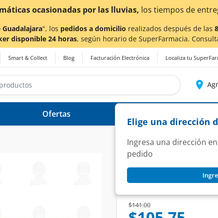
 Guadalajara
", los
pedidos a domicilio
realizados después de las
ker disponible 24 horas
, según horario de SuperFarmacia. Consult
Smart & Collect
Blog
Facturación Electrónica
Localiza tu SuperFa
Agr
Ofertas
Ayuda
Elige una dirección 
Ingresa una dirección en
pedido
ANALGEN
Ingre
Analgen 220 mg, 20
SKU:
105589
Price reduced from
to
$141.00
$105.75