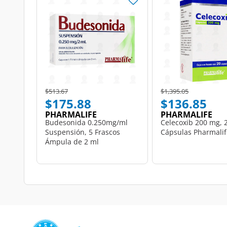
Price reduced from
to
Price reduced from
to
$513.67
$1,395.05
$175.88
$136.85
PHARMALIFE
PHARMALIFE
Budesonida 0.250mg/ml
Celecoxib 200 mg, 
Suspensión, 5 Frascos
Cápsulas Pharmalif
Ámpula de 2 ml
Pharmalife.