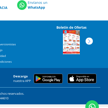
Envíanos un
WhatsApp
ACIA
Boletín de Ofertas
versionistas
jo
cidad
ndiciones
Descarga
nuestra APP
echos reservados.
. 44610