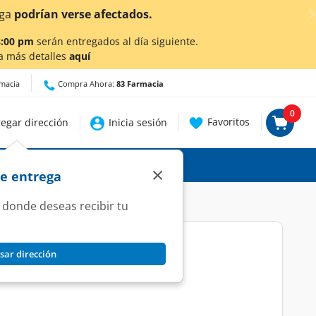
¡Ahora también en Aguascalientes!
Da
clic aquí
par
8:00 pm
serán entregados al día siguiente.
a más detalles
aquí
rmacia
Compra Ahora:
83 Farmacia
0
Favoritos
egar dirección
Inicia sesión
×
de entrega
 donde deseas recibir tu
sar dirección
 Tabletas.