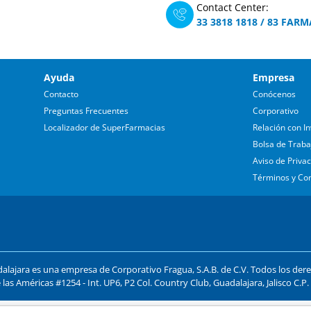
Contact Center:
33 3818 1818
/
83 FARM
Ayuda
Empresa
Contacto
Conócenos
Preguntas Frecuentes
Corporativo
Localizador de SuperFarmacias
Relación con In
Bolsa de Traba
Aviso de Priva
Términos y Co
lajara es una empresa de Corporativo Fragua, S.A.B. de C.V. Todos los der
 las Américas #1254 - Int. UP6, P2 Col. Country Club, Guadalajara, Jalisco C.P