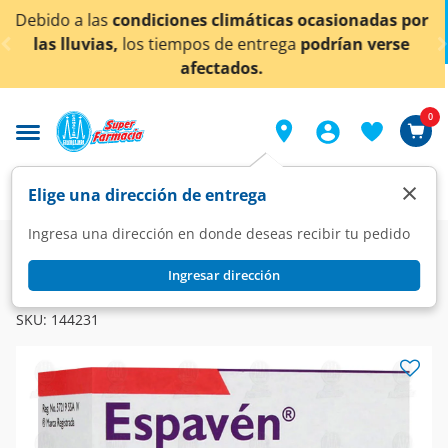
< div class="carousel-inner">
asionadas por
¡Ahora también en Aguascalientes!
D
rían verse
conocer detalles.
0
×
Elige una dirección de entrega
Ingresa una dirección en donde deseas recibir tu pedido
Farmacia
Medicina
Dolor
Analgésicos
Ingresar dirección
ESPAVEN
Espavén 50mg/40mg, 24 Tabletas.
SKU:
144231