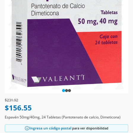
Price reduced from
to
$231.92
$156.55
Espavén 50mg/40mg, 24 Tabletas (Pantotenato de calcio, Dimeticona)
Ingresa un código postal
para ver disponibilidad