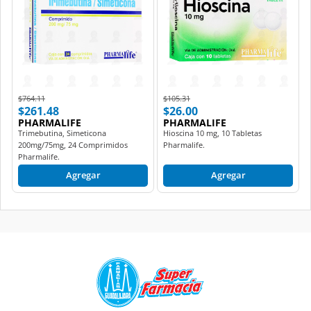
Price reduced from
to
Price reduced from
to
$764.11
$105.31
$261.48
$26.00
PHARMALIFE
PHARMALIFE
Trimebutina, Simeticona
Hioscina 10 mg, 10 Tabletas
200mg/75mg, 24 Comprimidos
Pharmalife.
Pharmalife.
Agregar
Agregar