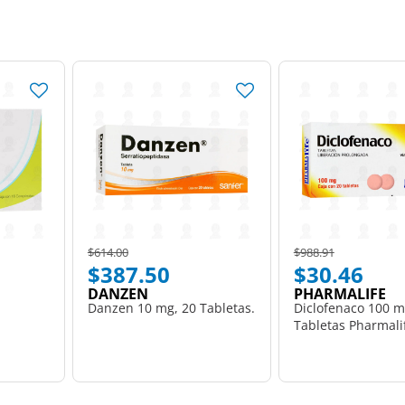
Price reduced from
to
Price reduced from
to
$614.00
$988.91
$387.50
$30.46
DANZEN
PHARMALIFE
Danzen 10 mg, 20 Tabletas.
Diclofenaco 100 m
Tabletas Pharmali