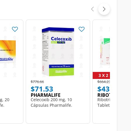
3 X 2
Price reduced from
to
Price reduced from
to
$776.66
$664.23
$71.53
$435.07
PHARMALIFE
RIBOTRIPSIN
g, 20
Celecoxib 200 mg, 10
Ribotripsin 18 m
fe.
Cápsulas Pharmalife.
Tabletas.