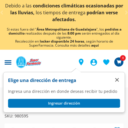
< div class="carousel-inner">
ciones climáticas ocasionadas por
¡Ahora también e
tiempos de entrega
podrían verse
afectados.
Si estas fuera del "
Área Metropolitana de Guadalajara
", los
pedidos a
domicilio
realizados después de las
8:00 pm
serán entregados al día
siguiente.
Recolección en
locker disponible 24 horas
, según horario de
SuperFarmacia. Consulta más detalles
aquí
0
×
Elige una dirección de entrega
Ingresa una dirección en donde deseas recibir tu pedido
Farmacia
Medicina
Dolor
Analgésicos
Ingresar dirección
PHARMALIFE
Ibuprofeno 400 mg, 20 Tabletas Pharmalife.
SKU:
980595