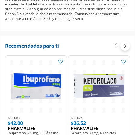
exceder de 3 tabletas al día. No se tome este producto por más de 5 días
si se trata aliviar algún dolor o por más de 3 días si se busca reducir la
fiebre. No exceda la dosis recomendada. Consérvese a temperatura
ambiente a no más de 30°C y en un lugar seco.
Recomendados para ti
Price reduced from
to
Price reduced from
to
$124.03
$364.24
$42.00
$26.52
PHARMALIFE
PHARMALIFE
Ibuprofeno 600 mg, 10 Cápsulas
Ketorolaco 30 mg, 6 Tabletas