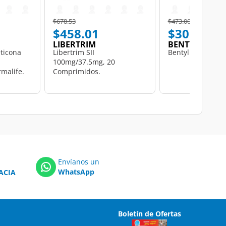
Price reduced from
to
Price reduced from
to
$678.53
$473.00
$458.01
$305.98
LIBERTRIM
BENTYL
ticona
Libertrim SII
Bentyl 10 mg, 30
100mg/37.5mg, 20
malife.
Comprimidos.
Envíanos un
WhatsApp
ACIA
Boletín de Ofertas