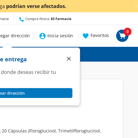
tados.
rmacia
Compra Ahora:
83 Farmacia
0
Favoritos
egar dirección
Inicia sesión
×
de entrega
 donde deseas recibir tu
sar dirección
g/125mg, 20 Cápsulas.
 Cápsulas (Floroglucinol, Trimetilfloroglucinol,