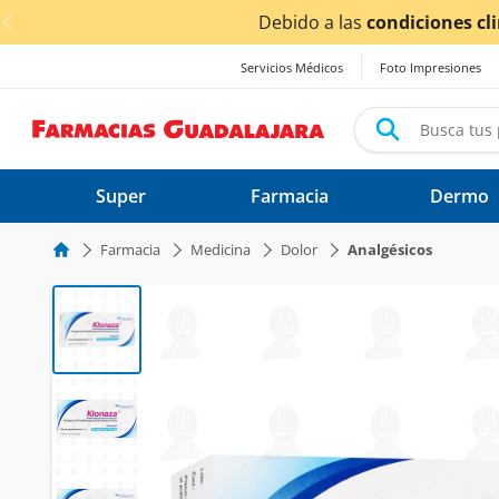
< div class="carousel-inner">
Debido a las
condiciones climáticas ocasionadas p
Servicios Médicos
Foto Impresiones
Super
Farmacia
Dermo
Farmacia
Medicina
Dolor
Analgésicos