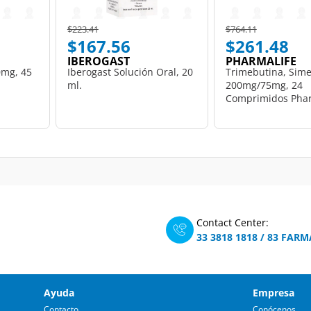
Price reduced from
to
Price reduced from
to
$223.41
$764.11
$167.56
$261.48
IBEROGAST
PHARMALIFE
0mg, 45
Iberogast Solución Oral, 20
Trimebutina, Sime
ml.
200mg/75mg, 24
Comprimidos Phar
Contact Center:
33 3818 1818
/
83 FARM
Ayuda
Empresa
Contacto
Conócenos