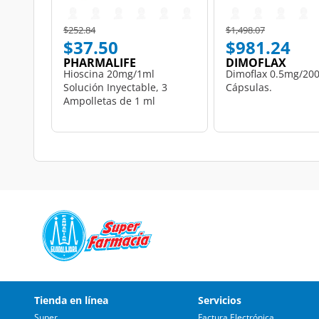
Price reduced from
to
Price reduced from
to
$252.84
$1,498.07
$37.50
$981.24
PHARMALIFE
DIMOFLAX
Hioscina 20mg/1ml
Dimoflax 0.5mg/20
Solución Inyectable, 3
Cápsulas.
Ampolletas de 1 ml
Pharmalife.
Tienda en línea
Servicios
Super
Factura Electrónica