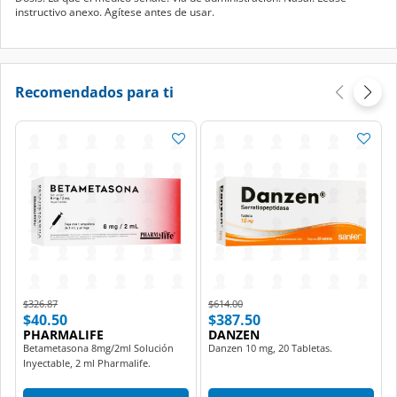
Recomendados para ti
Price reduced from
to
Price reduced from
to
$326.87
$614.00
$40.50
$387.50
PHARMALIFE
DANZEN
Betametasona 8mg/2ml Solución
Danzen 10 mg, 20 Tabletas.
Inyectable, 2 ml Pharmalife.
Agregar
Agregar