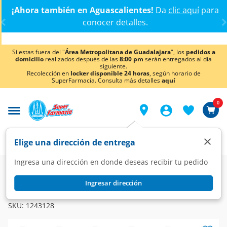
< div class="carousel-inner">
¡Ahora también en Aguascalientes!
Da
clic aquí
para
conocer detalles.
Si estas fuera del "
Área Metropolitana de Guadalajara
", los
pedidos a
domicilio
realizados después de las
8:00 pm
serán entregados al día
siguiente.
Recolección en
locker disponible 24 horas
, según horario de
SuperFarmacia. Consulta más detalles
aquí
0
×
Elige una dirección de entrega
Ingresa una dirección en donde deseas recibir tu pedido
Farmacia
Medicina
Dolor
Analgésicos
Ingresar dirección
RINOCLENIL
Rinoclenil 30 ml Suspensión Nasal, 200 Aplicaciones.
SKU:
1243128