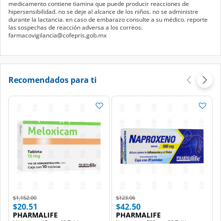
medicamento contiene tiamina que puede producir reacciones de
hipersensibilidad. no se deje al alcance de los niños. no se administre
durante la lactancia. en caso de embarazo consulte a su médico. reporte
las sospechas de reacción adversa a los correos:
farmacovigilancia@cofepris.gob.mx
Recomendados para ti
Price reduced from
to
Price reduced from
to
$1,152.00
$123.06
$20.51
$42.50
PHARMALIFE
PHARMALIFE