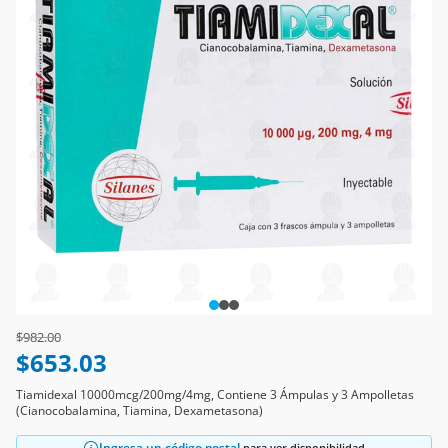
Price reduced from
to
$982.00
$653.03
Tiamidexal 10000mcg/200mg/4mg, Contiene 3 Ámpulas y 3 Ampolletas
(Cianocobalamina, Tiamina, Dexametasona)
Ingresa un código postal
para ver disponibilidad