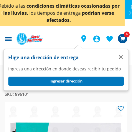
< div class="carousel-inner">
ocasionadas por
¡Ahora también en Aguascalientes!
podrían verse
conocer detalles.
0
×
Elige una dirección de entrega
Ingresa una dirección en donde deseas recibir tu pedido
Farmacia
Medicina
Dolor
Analgésicos
Ingresar dirección
TIAMIDEXAL
Tiamidexal 10000mcg/200mg/4mg, 3 Ámpulas 3 Ampolletas.
SKU:
896101