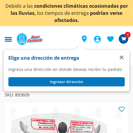
< div class="carousel-inner">
s climáticas ocasionadas por
¡Ahora también en Agu
s de entrega
podrían verse
conoc
ectados.
0
×
Elige una dirección de entrega
Ingresa una dirección en donde deseas recibir tu pedido
Farmacia
Medicina
Dolor
Analgésicos
Ingresar dirección
ULTRA BENGUE
Ultra Bengue Gel, 65 gr.
SKU:
893609