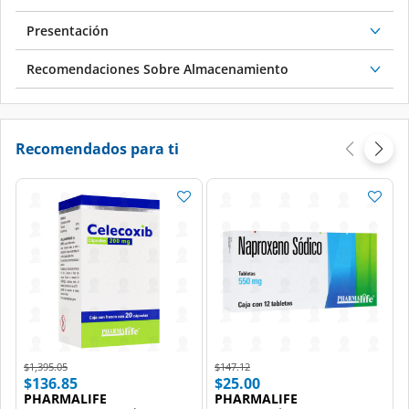
Presentación
Recomendaciones Sobre Almacenamiento
Recomendados para ti
Price reduced from
to
Price reduced from
to
$1,395.05
$147.12
$136.85
$25.00
PHARMALIFE
PHARMALIFE