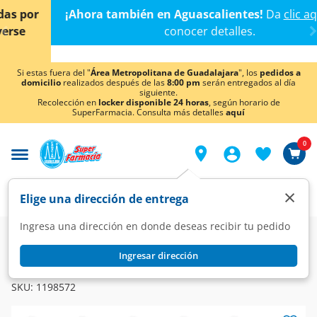
< div class="carousel-inner">
¡Ahora también en Aguascalientes!
Da
clic aquí
para
conocer detalles.
Si estas fuera del "
Área Metropolitana de Guadalajara
", los
pedidos a
domicilio
realizados después de las
8:00 pm
serán entregados al día
siguiente.
Recolección en
locker disponible 24 horas
, según horario de
SuperFarmacia. Consulta más detalles
aquí
0
×
Elige una dirección de entrega
Ingresa una dirección en donde deseas recibir tu pedido
Farmacia
Medicina
Dolor
Analgésicos
Ingresar dirección
YURELAX
Yurelax 5 mg, 30 Cápsulas.
SKU:
1198572