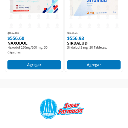
Price reduced from
to
Price reduced from
to
$837.00
$850.28
$556.60
$556.93
NAXODOL
SIRDALUD
Naxodol 250mg/200 mg, 30
Sirdalud 2 mg, 20 Tabletas.
Cápsulas.
Agregar
Agregar
Contact Center:
Envíanos un
33 3818 1818
/
83