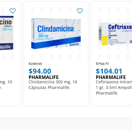
Price reduced from
to
Price reduced from
to
$249.60
$754.77
$94.00
$104.01
PHARMALIFE
PHARMALIFE
mg, 10
Clindamicina 300 mg, 16
Ceftriaxona Intra
e.
Cápsulas Pharmalife.
1 gr, 3.5ml Ampoll
Pharmalife.