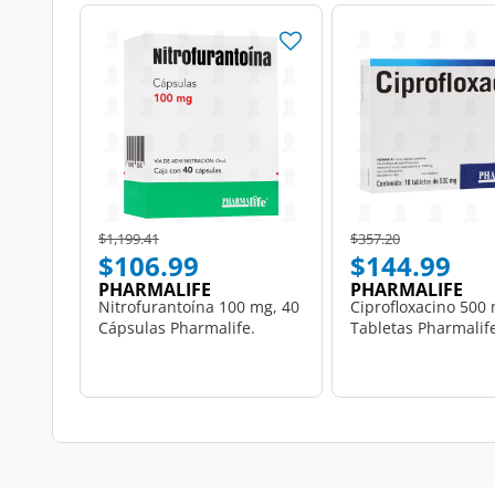
Price reduced from
to
Price reduced from
to
$1,199.41
$357.20
$106.99
$144.99
PHARMALIFE
PHARMALIFE
Nitrofurantoína 100 mg, 40
Ciprofloxacino 500 
Cápsulas Pharmalife.
Tabletas Pharmalif