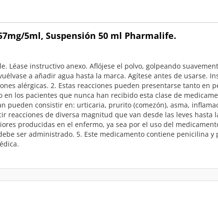
.57mg/5ml, Suspensión 50 ml Pharmalife.
le. Léase instructivo anexo. Aflójese el polvo, golpeando suavemen
élvase a añadir agua hasta la marca. Agítese antes de usarse. Inst
iones alérgicas. 2. Estas reacciones pueden presentarse tanto en 
como en los pacientes que nunca han recibido esta clase de medicam
n pueden consistir en: urticaria, prurito (comezón), asma, inflama
ir reacciones de diversa magnitud que van desde las leves hasta l
ores producidas en el enfermo, ya sea por el uso del medicamento o
debe ser administrado. 5. Este medicamento contiene penicilina y 
édica.