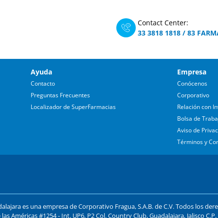
Contact Center:
33 3818 1818
/
83 FARM
Ayuda
Empresa
Contacto
Conócenos
Preguntas Frecuentes
Corporativo
Localizador de SuperFarmacias
Relación con In
Bolsa de Traba
Aviso de Priva
Términos y Co
lajara es una empresa de Corporativo Fragua, S.A.B. de C.V. Todos los der
 las Américas #1254 - Int. UP6, P2 Col. Country Club, Guadalajara, Jalisco C.P