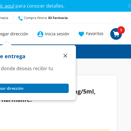
talles.
rmacia
Compra Ahora:
83 Farmacia
0
Favoritos
egar dirección
Inicia sesión
×
de entrega
 donde deseas recibir tu
sar dirección
o Clavulánico 200mg/28.57mg/5ml,
Pharmalife.