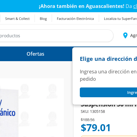
a también en Aguascalientes!
Da
clic aquí
para conocer de
Smart & Collect
Blog
Facturación Electrónica
Localiza tu SuperFa
Agr
Ofertas
Ayuda
Elige una dirección 
Ingresa una dirección en
pedido
PHARMALIFE
Ingre
Amoxicilina, Ácid
Suspensión 50 ml 
SKU:
1305158
Price reduced from
to
$188.56
$79.01