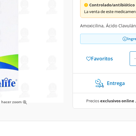
Controlado/antibiótico
La venta de este medicament
Amoxicilina, Ácido Clavulá
Ingr
Favoritos
Entrega
Precios
exclusivos online
,
ra hacer zoom