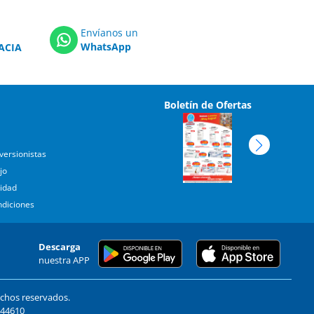
Envíanos un
WhatsApp
ACIA
Boletín de Ofertas
versionistas
jo
cidad
ndiciones
Descarga
nuestra APP
echos reservados.
. 44610