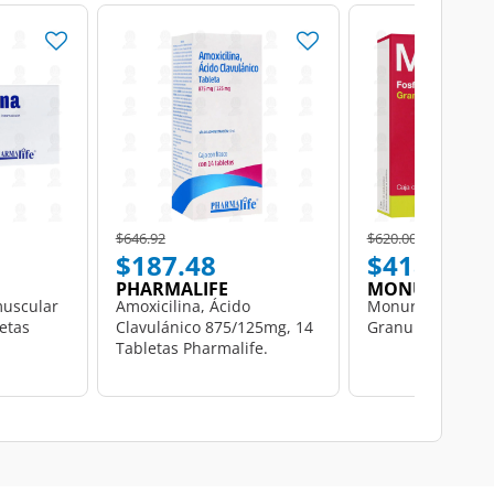
Price reduced from
to
Price reduced from
to
$646.92
$620.00
$187.48
$418.50
PHARMALIFE
MONUROL
muscular
Amoxicilina, Ácido
Monurol 3 gr, 1 
etas
Clavulánico 875/125mg, 14
Granulado.
Tabletas Pharmalife.