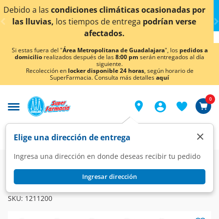
< div class="carousel-inner">
ocasionadas por
¡Ahora también en Aguascalientes!
podrían verse
conocer detalles.
Si estas fuera del "
Área Metropolitana de Guadalajara
", los
pedidos a
domicilio
realizados después de las
8:00 pm
serán entregados al día
siguiente.
Recolección en
locker disponible 24 horas
, según horario de
SuperFarmacia. Consulta más detalles
aquí
0
×
Elige una dirección de entrega
Ingresa una dirección en donde deseas recibir tu pedido
Farmacia
Medicina
Antibióticos
Antibióticos
Ingresar dirección
PHARMALIFE
Amoxicilina 500mg/5ml, Suspensión 75 ml Pharmalife.
SKU:
1211200