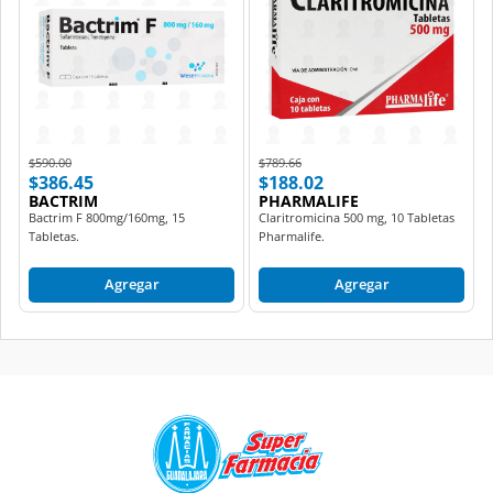
Price reduced from
to
Price reduced from
to
$590.00
$789.66
$386.45
$188.02
BACTRIM
PHARMALIFE
Bactrim F 800mg/160mg, 15
Claritromicina 500 mg, 10 Tabletas
Tabletas.
Pharmalife.
Agregar
Agregar