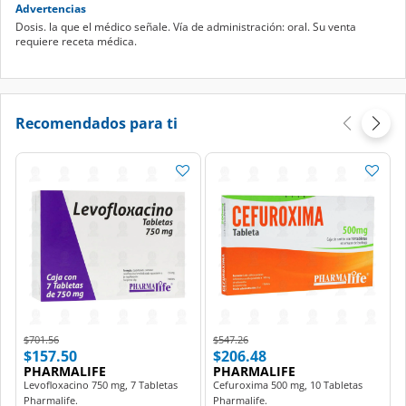
Advertencias
Dosis. la que el médico señale. Vía de administración: oral. Su venta
requiere receta médica.
Recomendados para ti
Price reduced from
to
Price reduced from
to
$701.56
$547.26
$157.50
$206.48
PHARMALIFE
PHARMALIFE
Levofloxacino 750 mg, 7 Tabletas
Cefuroxima 500 mg, 10 Tabletas
Pharmalife.
Pharmalife.