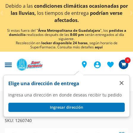
< div class="carousel-inner">
nes climáticas ocasionadas por
¡Ahora también en A
mpos de entrega
podrían verse
co
afectados.
Si estas fuera del "
Área Metropolitana de Guadalajara
", los
pedidos a
domicilio
realizados después de las
8:00 pm
serán entregados al día
siguiente.
Recolección en
locker disponible 24 horas
, según horario de
SuperFarmacia. Consulta más detalles
aquí
0
×
Elige una dirección de entrega
Ingresa una dirección en donde deseas recibir tu pedido
Farmacia
Medicina
Antibióticos
Antibióticos
Ingresar dirección
ARFLA
Arfla 200 mg, 28 Tabletas.
SKU:
1260740