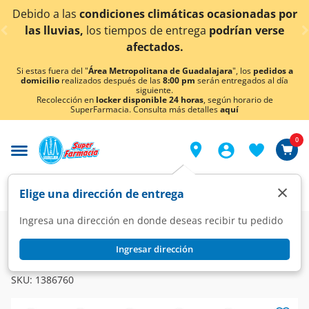
< div class="carousel-inner">
condiciones climáticas ocasionadas por
¡Ahora tambi
los tiempos de entrega
podrían verse
afectados.
Si estas fuera del "
Área Metropolitana de Guadalajara
", los
pedidos a
domicilio
realizados después de las
8:00 pm
serán entregados al día
siguiente.
Recolección en
locker disponible 24 horas
, según horario de
SuperFarmacia. Consulta más detalles
aquí
0
×
Elige una dirección de entrega
Ingresa una dirección en donde deseas recibir tu pedido
Farmacia
Medicina
Antibióticos
Antibióticos
Ingresar dirección
PHARMALIFE
Lincomicina 600mg/2ml, 6 Ampolletas de 2ml c/u.
SKU:
1386760