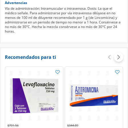
Advertencias
Vía de administración: Intramuscular o intravenosa. Dosis: La que el
médico señale. Para administrarse por vía intravenosa dilúyase en no
menos de 100 ml de diluyente recomendado por 1 g (de Lincomicina) y
administrarse en un periodo de tiempo no menor a 1 hora. Consérvese a
no más de 30°C. Hecha la mezcla consérvese a no más de 30°C por 24
horas.
Recomendados para ti
Price reduced from
to
Price reduced from
to
$701.56
$344.89