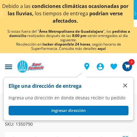
< div class="carousel-inner">
ocasionadas por
¡Ahora también en Aguascalientes!
podrían verse
conocer detalles.
Si estas fuera del "
Área Metropolitana de Guadalajara
", los
pedidos a
domicilio
realizados después de las
8:00 pm
serán entregados al día
siguiente.
Recolección en
locker disponible 24 horas
, según horario de
SuperFarmacia. Consulta más detalles
aquí
0
×
Elige una dirección de entrega
Ingresa una dirección en donde deseas recibir tu pedido
Farmacia
Medicina
Antibióticos
Antibióticos
Ingresar dirección
MARZIVAG
Marzivag 500 mg, 3 Tabletas.
SKU:
1350790