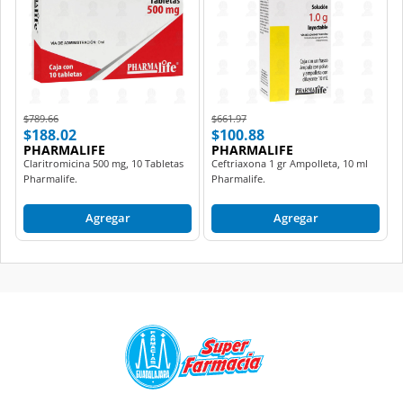
Price reduced from
to
Price reduced from
to
$789.66
$661.97
$188.02
$100.88
PHARMALIFE
PHARMALIFE
Claritromicina 500 mg, 10 Tabletas
Ceftriaxona 1 gr Ampolleta, 10 ml
Pharmalife.
Pharmalife.
Agregar
Agregar