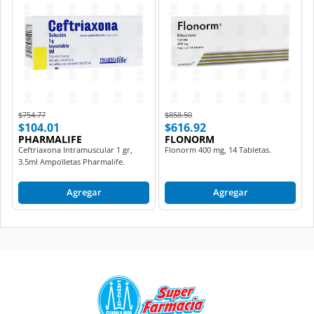
Price reduced from
to
Price reduced from
to
$754.77
$858.50
$104.01
$616.92
PHARMALIFE
FLONORM
Ceftriaxona Intramuscular 1 gr,
Flonorm 400 mg, 14 Tabletas.
3.5ml Ampolletas Pharmalife.
Agregar
Agregar