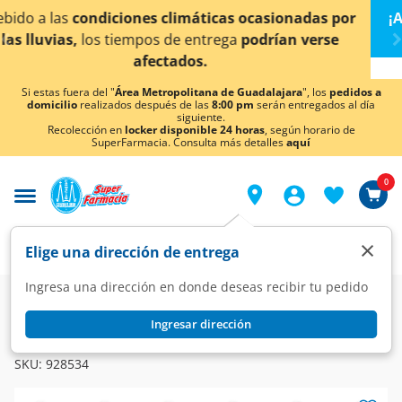
< div class="carousel-inner">
das por
¡Ahora también en Aguascalientes!
Da
clic aq
verse
conocer detalles.
Si estas fuera del "
Área Metropolitana de Guadalajara
", los
pedidos a
domicilio
realizados después de las
8:00 pm
serán entregados al día
siguiente.
Recolección en
locker disponible 24 horas
, según horario de
SuperFarmacia. Consulta más detalles
aquí
0
×
Elige una dirección de entrega
Ingresa una dirección en donde deseas recibir tu pedido
Farmacia
Medicina
Antibióticos
Antibióticos
Ingresar dirección
MEGION
Megion IM 500 mg Solución Inyectable, 3.5 ml.
SKU:
928534