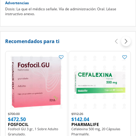
Advertencias
Dosis: La que el médico señale. Vía de administración: Oral. Léase
instructivo anexo.
Recomendados para ti
Price reduced from
to
Price reduced from
to
$700.00
$912.26
$472.50
$142.04
FOSFOCIL
PHARMALIFE
Fosfocil GU 3 gr, 1 Sobre Adulto
Cefalexina 500 mg, 20 Cápsulas
Granulado.
Pharmalife.