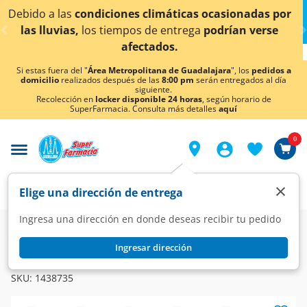
< div class="carousel-inner">
máticas ocasionadas por
¡Ahora también en Aguascal
entrega
podrían verse
conocer det
os.
Si estas fuera del "
Área Metropolitana de Guadalajara
", los
pedidos a
domicilio
realizados después de las
8:00 pm
serán entregados al día
siguiente.
Recolección en
locker disponible 24 horas
, según horario de
SuperFarmacia. Consulta más detalles
aquí
0
×
Elige una dirección de entrega
Ingresa una dirección en donde deseas recibir tu pedido
Farmacia
Medicina
Antibióticos
Antibióticos
Ingresar dirección
PHARMALIFE
Moxifloxacino 400 mg, 7 Tabletas Pharmalife.
SKU:
1438735