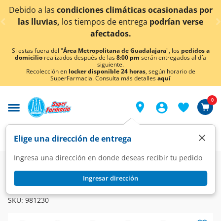
< div class="carousel-inner">
condiciones climáticas ocasionadas por
¡Ahora tambi
los tiempos de entrega
podrían verse
afectados.
Si estas fuera del "
Área Metropolitana de Guadalajara
", los
pedidos a
domicilio
realizados después de las
8:00 pm
serán entregados al día
siguiente.
Recolección en
locker disponible 24 horas
, según horario de
SuperFarmacia. Consulta más detalles
aquí
0
×
Elige una dirección de entrega
Ingresa una dirección en donde deseas recibir tu pedido
Farmacia
Medicina
Antibióticos
Antibióticos
Ingresar dirección
REZPLEN
Rezplen 250mg/15mg/5ml Suspensión, 60 ml.
SKU:
981230