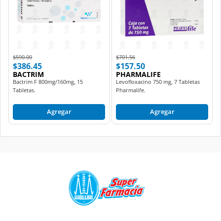
Price reduced from
to
Price reduced from
to
$590.00
$701.56
$386.45
$157.50
BACTRIM
PHARMALIFE
Bactrim F 800mg/160mg, 15
Levofloxacino 750 mg, 7 Tabletas
Tabletas.
Pharmalife.
Agregar
Agregar