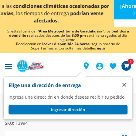
< div class="carousel-inner">
 por
¡Ahora también en Aguascalientes!
Da
clic aquí
p
se
conocer detalles.
Si estas fuera del "
Área Metropolitana de Guadalajara
", los
pedidos a
domicilio
realizados después de las
8:00 pm
serán entregados al día
siguiente.
Recolección en
locker disponible 24 horas
, según horario de
SuperFarmacia. Consulta más detalles
aquí
0
×
Elige una dirección de entrega
Ingresa una dirección en donde deseas recibir tu pedido
Farmacia
Medicina
Antibióticos
Antibióticos
Ingresar dirección
TERRAMICINA
Terramicina 500 mg, 16 Cápsulas.
SKU:
13994