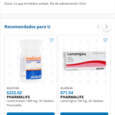
Dosis: La que el médico señale. Vía de adinistración: Oral.
Recomendados para ti
Price reduced from
to
Price reduced from
to
$3,217.63
$1,235.66
$222.02
$71.54
PHARMALIFE
PHARMALIFE
Levetiracetam 1000 mg, 30 Tabletas
Lamotrigina 100 mg, 28 Tabletas.
Pharmalife.