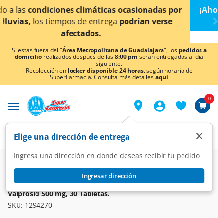
< div class="carousel-inner">
nadas por
¡Ahora también en Aguascalientes!
Da
clic
 verse
conocer detalles.
Si estas fuera del "
Área Metropolitana de Guadalajara
", los
pedidos a
domicilio
realizados después de las
8:00 pm
serán entregados al día
siguiente.
Recolección en
locker disponible 24 horas
, según horario de
SuperFarmacia. Consulta más detalles
aquí
0
×
Elige una dirección de entrega
Ingresa una dirección en donde deseas recibir tu pedido
Farmacia
Medicina
Sistema Nervioso
Anticonvulsivos
Ingresar dirección
VALPROSID
Valprosid 500 mg, 30 Tabletas.
SKU:
1294270