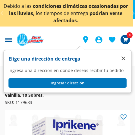
< div class="carousel-inner">
ocasionadas por
¡Ahora también en Aguascalientes!
podrían verse
conocer detalles.
0
×
Elige una dirección de entrega
Ingresa una dirección en donde deseas recibir tu pedido
Farmacia
Medicina
Digestivo
Antidiarreicos
Ingresar dirección
IPRIKENE
Iprikene 3 gr Polvo para Suspensión Sabor Naranja y
Vainilla, 10 Sobres.
SKU:
1179683