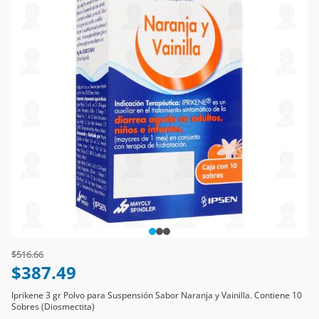
Price reduced from
to
$516.66
$387.49
Iprikene 3 gr Polvo para Suspensión Sabor Naranja y Vainilla. Contiene 10
Sobres (Diosmectita)