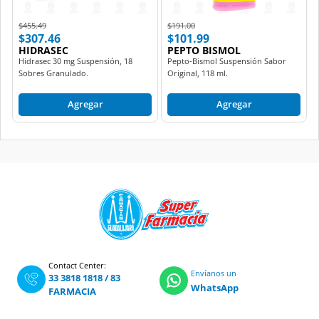
Price reduced from
to
Price reduced from
to
$455.49
$191.00
$307.46
$101.99
HIDRASEC
PEPTO BISMOL
Hidrasec 30 mg Suspensión, 18
Pepto-Bismol Suspensión Sabor
Sobres Granulado.
Original, 118 ml.
Agregar
Agregar
Contact Center:
Envíanos un
33 3818 1818
/
83
WhatsApp
FARMACIA