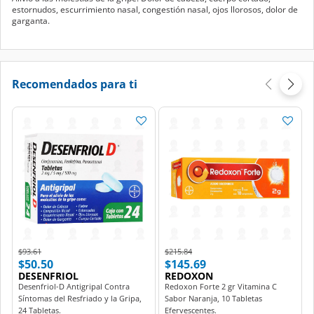
estornudos, escurrimiento nasal, congestión nasal, ojos llorosos, dolor de
garganta.
Recomendados para ti
Price reduced from
to
Price reduced from
to
$93.61
$215.84
$50.50
$145.69
DESENFRIOL
REDOXON
Desenfriol-D Antigripal Contra
Redoxon Forte 2 gr Vitamina C
Síntomas del Resfriado y la Gripa,
Sabor Naranja, 10 Tabletas
24 Tabletas.
Efervescentes.