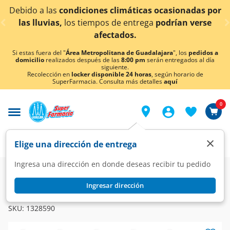
< div class="carousel-inner">
as
condiciones climáticas ocasionadas por
¡Ahora ta
as,
los tiempos de entrega
podrían verse
afectados.
Si estas fuera del "
Área Metropolitana de Guadalajara
", los
pedidos a
domicilio
realizados después de las
8:00 pm
serán entregados al día
siguiente.
Recolección en
locker disponible 24 horas
, según horario de
SuperFarmacia. Consulta más detalles
aquí
0
×
Elige una dirección de entrega
Ingresa una dirección en donde deseas recibir tu pedido
Farmacia
Medicina
Respiratorio
Antigripales
Ingresar dirección
CAPSIFLU
Capsiflu Gripe 2mg/5mg/500mg, 12 Tabletas.
SKU:
1328590