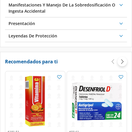
Manifestaciones Y Manejo De La Sobredosificación O
Ingesta Accidental
Presentación
Leyendas De Protección
Recomendados para ti
Price reduced from
to
Price reduced from
to
$181.51
$93.61