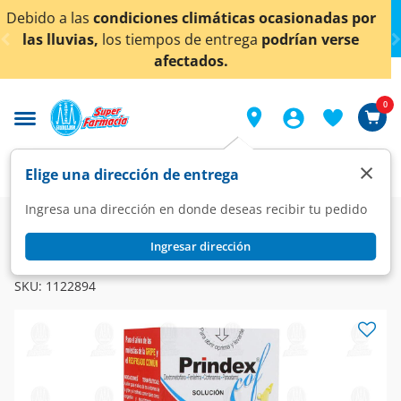
< div class="carousel-inner">
nadas por
¡Ahora también en Aguascalientes!
Da
clic
 verse
conocer detalles.
0
×
Elige una dirección de entrega
Ingresa una dirección en donde deseas recibir tu pedido
Farmacia
Medicina
Respiratorio
Antigripales
Ingresar dirección
PRINDEX
Prindex Cof, Solución 150 ml.
SKU:
1122894