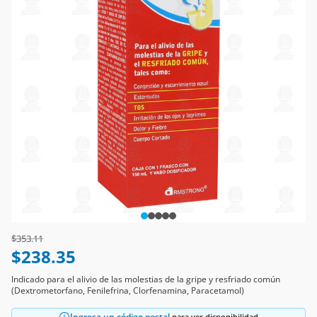
Price reduced from
to
$353.11
$238.35
Indicado para el alivio de las molestias de la gripe y resfriado común
(Dextrometorfano, Fenilefrina, Clorfenamina, Paracetamol)
Ingresa un código postal
para ver disponibilidad