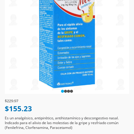
Price reduced from
to
$229.97
$155.23
Es un analgésico, antipirético, antihistamínico y descongestivo nasal.
Indicado para el alivio de las molestias de la gripe y resfriado común
(Fenilefrina, Clorfenamina, Paracetamol)
Ingresa un código postal
para ver disponibilidad