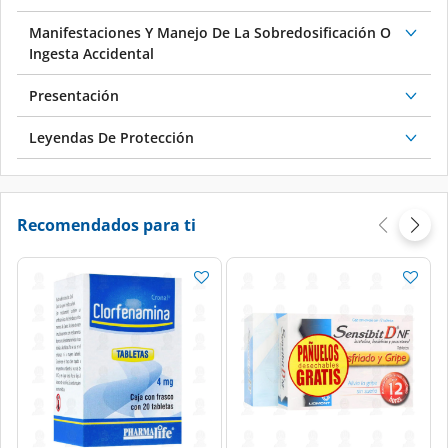
Manifestaciones Y Manejo De La Sobredosificación O
Ingesta Accidental
Presentación
Leyendas De Protección
Recomendados para ti
Price reduced from
to
Price reduced from
to
$107.49
$72.00