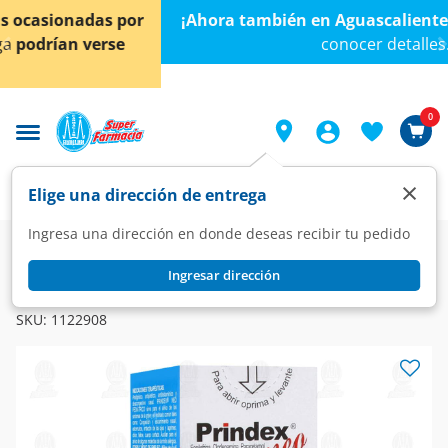
< div class="carousel-inner">
¡Ahora también en Aguascalientes!
Da
clic aquí
para
conocer detalles.
0
×
Elige una dirección de entrega
Ingresa una dirección en donde deseas recibir tu pedido
Farmacia
Medicina
Respiratorio
Antigripales
Ingresar dirección
PRINDEX
Prindex Neo Pediátrico, 15 ml.
SKU:
1122908