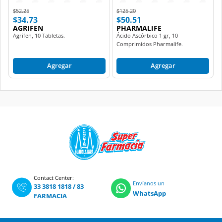
Price reduced from
to
Price reduced from
to
$52.25
$125.20
$34.73
$50.51
AGRIFEN
PHARMALIFE
Agrifen, 10 Tabletas.
Ácido Ascórbico 1 gr, 10
Comprimidos Pharmalife.
Agregar
Agregar
Contact Center:
Envíanos un
33 3818 1818
/
83
WhatsApp
FARMACIA