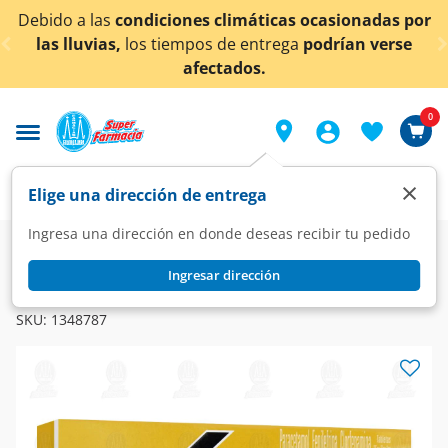
< div class="carousel-inner">
 a las
condiciones climáticas ocasionadas por
¡Ahora
luvias,
los tiempos de entrega
podrían verse
afectados.
0
×
Elige una dirección de entrega
Ingresa una dirección en donde deseas recibir tu pedido
Farmacia
Medicina
Respiratorio
Antigripales
Ingresar dirección
XL-3
XL-3 Antigripal 325mg/10mg/4mg, 10 Tabletas.
SKU:
1348787