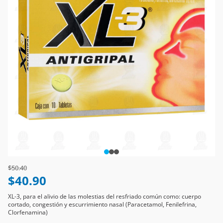
Price reduced from
to
$50.40
$40.90
XL-3, para el alivio de las molestias del resfriado común como: cuerpo
cortado, congestión y escurrimiento nasal (Paracetamol, Fenilefrina,
Clorfenamina)